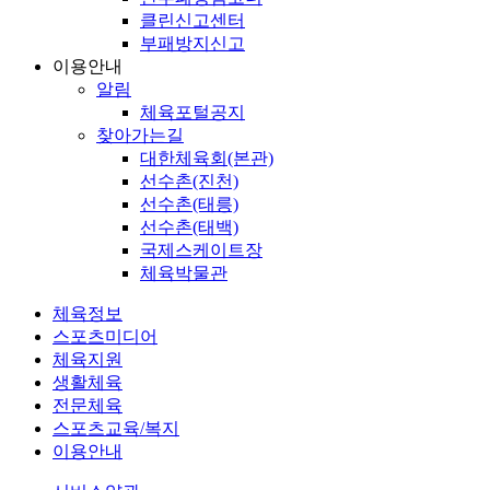
클린신고센터
부패방지신고
이용안내
알림
체육포털공지
찾아가는길
대한체육회(본관)
선수촌(진천)
선수촌(태릉)
선수촌(태백)
국제스케이트장
체육박물관
체육정보
스포츠미디어
체육지원
생활체육
전문체육
스포츠교육/복지
이용안내