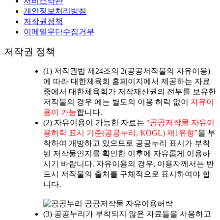
서비스약관
개인정보처리방침
저작권정책
이메일무단수집거부
저작권 정책
(1) 저작권법 제24조의 2(공공저작물의 자유이용)
에 따라 대한체육회 홈페이지에서 제공하는 자료
중에서 대한체육회가 저작재산권의 전부를 보유한
저작물의 경우 에는 별도의 이용 허락 없이
자유이
용이 가능
합니다.
(2) 자유이용이 가능한 자료는
"공공저작물 자유이
용허락 표시 기준(공공누리, KOGL) 제1유형"
을 부
착하여 개방하고 있으므로 공공누리 표시가 부착
된 저작물인지를 확인한 이후에 자유롭게 이용하
시기 바랍니다. 자유이용의 경우, 이용자께서는 반
드시 저작물의 출처를 구체적으로 표시하여야 합
니다.
(3) 공공누리가 부착되지 않은 자료들을 사용하고