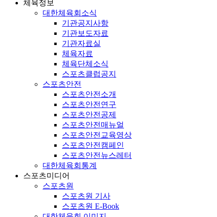
체육정보
대한체육회소식
기관공지사항
기관보도자료
기관자료실
체육자료
체육단체소식
스포츠클럽공지
스포츠안전
스포츠안전소개
스포츠안전연구
스포츠안전공제
스포츠안전매뉴얼
스포츠안전교육영상
스포츠안전캠페인
스포츠안전뉴스레터
대한체육회통계
스포츠미디어
스포츠원
스포츠원 기사
스포츠원 E-Book
대한체육회 이미지