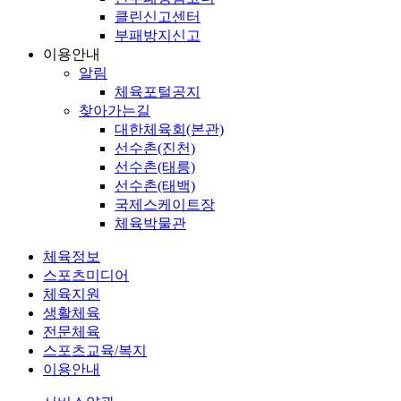
클린신고센터
부패방지신고
이용안내
알림
체육포털공지
찾아가는길
대한체육회(본관)
선수촌(진천)
선수촌(태릉)
선수촌(태백)
국제스케이트장
체육박물관
체육정보
스포츠미디어
체육지원
생활체육
전문체육
스포츠교육/복지
이용안내