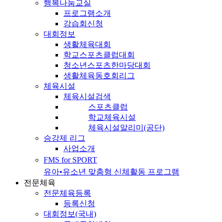
행복나눔교실
프로그램소개
강습회신청
대회정보
생활체육대회
학교스포츠클럽대회
청소년스포츠한마당대회
생활체육동호회리그
체육시설
체육시설검색
스포츠클럽
학교체육시설
체육시설알리미(공단)
승강제 리그
사업소개
FMS for SPORT
유아•유소년 맞춤형 신체활동 프로그램
전문체육
전문체육등록
등록신청
대회정보(국내)