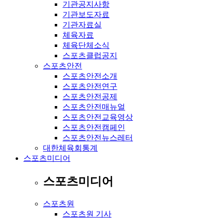
기관공지사항
기관보도자료
기관자료실
체육자료
체육단체소식
스포츠클럽공지
스포츠안전
스포츠안전소개
스포츠안전연구
스포츠안전공제
스포츠안전매뉴얼
스포츠안전교육영상
스포츠안전캠페인
스포츠안전뉴스레터
대한체육회통계
스포츠미디어
스포츠미디어
스포츠원
스포츠원 기사