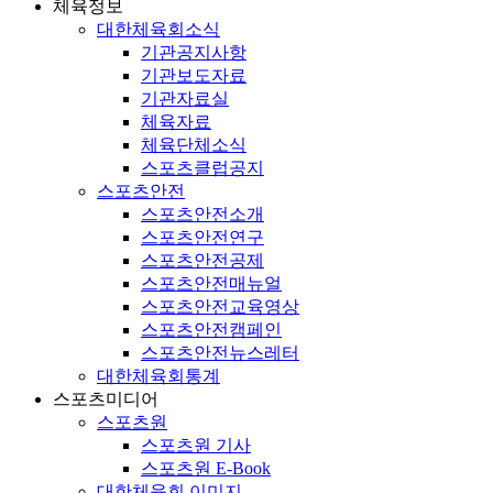
체육정보
대한체육회소식
기관공지사항
기관보도자료
기관자료실
체육자료
체육단체소식
스포츠클럽공지
스포츠안전
스포츠안전소개
스포츠안전연구
스포츠안전공제
스포츠안전매뉴얼
스포츠안전교육영상
스포츠안전캠페인
스포츠안전뉴스레터
대한체육회통계
스포츠미디어
스포츠원
스포츠원 기사
스포츠원 E-Book
대한체육회 이미지