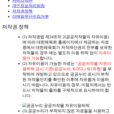
서비스약관
개인정보처리방침
저작권정책
이메일무단수집거부
저작권 정책
(1) 저작권법 제24조의 2(공공저작물의 자유이용)
에 따라 대한체육회 홈페이지에서 제공하는 자료
중에서 대한체육회가 저작재산권의 전부를 보유한
저작물의 경우 에는 별도의 이용 허락 없이
자유이
용이 가능
합니다.
(2) 자유이용이 가능한 자료는
"공공저작물 자유이
용허락 표시 기준(공공누리, KOGL) 제1유형"
을 부
착하여 개방하고 있으므로 공공누리 표시가 부착
된 저작물인지를 확인한 이후에 자유롭게 이용하
시기 바랍니다. 자유이용의 경우, 이용자께서는 반
드시 저작물의 출처를 구체적으로 표시하여야 합
니다.
(3) 공공누리가 부착되지 않은 자료들을 사용하고