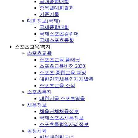
국내종합대회
종목별대회결과
기준기록
대회정보(국제)
국제종합대회
국제스포츠캘린더
국제스포츠동향
스포츠교육/복지
스포츠교육
스포츠교육 플래닛
스포츠교육비전 2030
스포츠 종합교육 과정
대한민국체육인재개발원
스포츠교육 소식
스포츠복지
대한민국 스포츠영웅
채용정보
체육단체채용정보
국제스포츠채용정보
스포츠클럽일자리정보
공정체육
반부패청렴코너