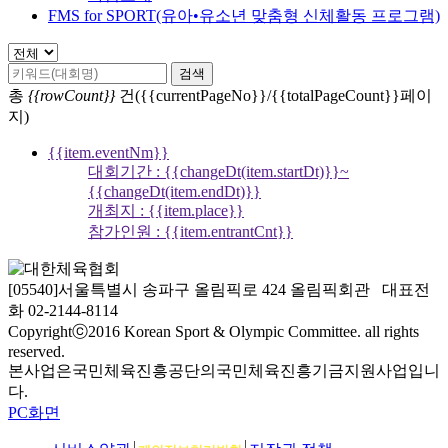
FMS for SPORT(유아•유소년 맞춤형 신체활동 프로그램)
검색
총
{{rowCount}}
건({{currentPageNo}}/{{totalPageCount}}페이
지)
{{item.eventNm}}
대회기간 : {{changeDt(item.startDt)}}~
{{changeDt(item.endDt)}}
개최지 : {{item.place}}
참가인원 : {{item.entrantCnt}}
[05540]서울특별시 송파구 올림픽로 424 올림픽회관 대표전
화 02-2144-8114
Copyrightⓒ2016 Korean Sport & Olympic Committee. all rights
reserved.
본사업은국민체육진흥공단의국민체육진흥기금지원사업입니
다.
PC화면