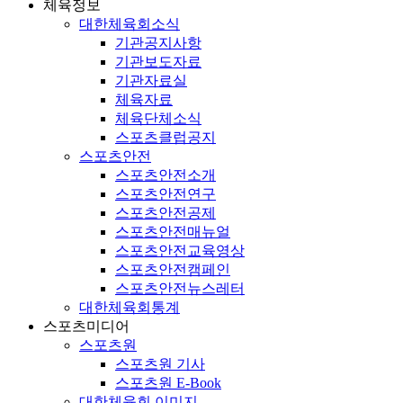
체육정보
대한체육회소식
기관공지사항
기관보도자료
기관자료실
체육자료
체육단체소식
스포츠클럽공지
스포츠안전
스포츠안전소개
스포츠안전연구
스포츠안전공제
스포츠안전매뉴얼
스포츠안전교육영상
스포츠안전캠페인
스포츠안전뉴스레터
대한체육회통계
스포츠미디어
스포츠원
스포츠원 기사
스포츠원 E-Book
대한체육회 이미지