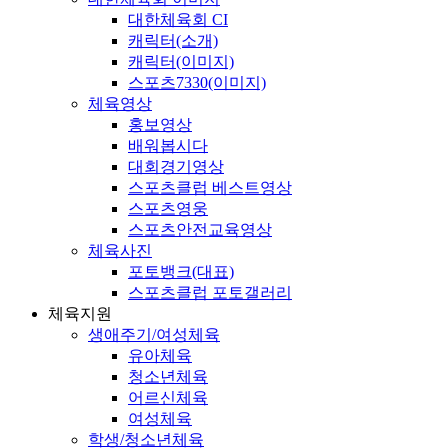
대한체육회 CI
캐릭터(소개)
캐릭터(이미지)
스포츠7330(이미지)
체육영상
홍보영상
배워봅시다
대회경기영상
스포츠클럽 베스트영상
스포츠영웅
스포츠안전교육영상
체육사진
포토뱅크(대표)
스포츠클럽 포토갤러리
체육지원
생애주기/여성체육
유아체육
청소년체육
어르신체육
여성체육
학생/청소년체육