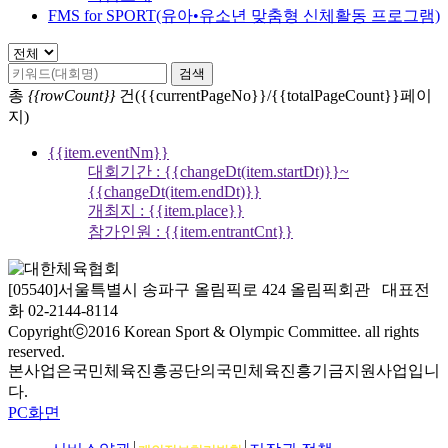
FMS for SPORT(유아•유소년 맞춤형 신체활동 프로그램)
검색
총
{{rowCount}}
건({{currentPageNo}}/{{totalPageCount}}페이
지)
{{item.eventNm}}
대회기간 : {{changeDt(item.startDt)}}~
{{changeDt(item.endDt)}}
개최지 : {{item.place}}
참가인원 : {{item.entrantCnt}}
[05540]서울특별시 송파구 올림픽로 424 올림픽회관 대표전
화 02-2144-8114
Copyrightⓒ2016 Korean Sport & Olympic Committee. all rights
reserved.
본사업은국민체육진흥공단의국민체육진흥기금지원사업입니
다.
PC화면