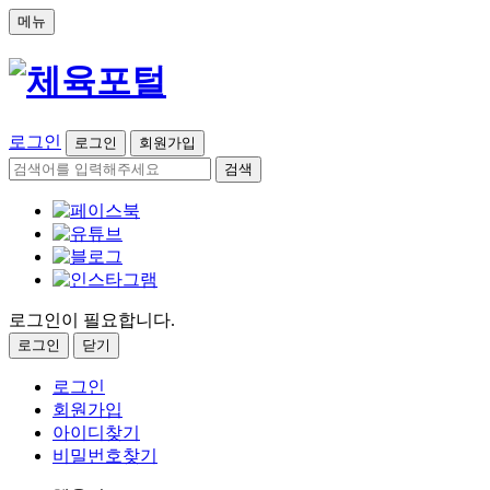
메뉴
로그인
로그인
회원가입
검색
로그인이 필요합니다.
로그인
닫기
로그인
회원가입
아이디찾기
비밀번호찾기