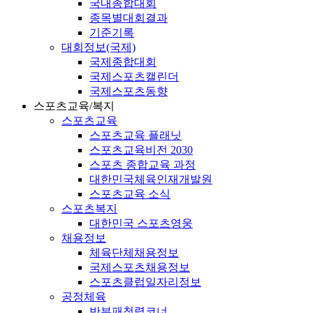
국내종합대회
종목별대회결과
기준기록
대회정보(국제)
국제종합대회
국제스포츠캘린더
국제스포츠동향
스포츠교육/복지
스포츠교육
스포츠교육 플래닛
스포츠교육비전 2030
스포츠 종합교육 과정
대한민국체육인재개발원
스포츠교육 소식
스포츠복지
대한민국 스포츠영웅
채용정보
체육단체채용정보
국제스포츠채용정보
스포츠클럽일자리정보
공정체육
반부패청렴코너