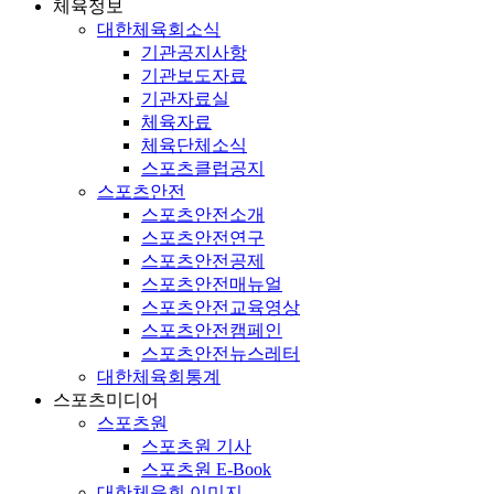
체육정보
대한체육회소식
기관공지사항
기관보도자료
기관자료실
체육자료
체육단체소식
스포츠클럽공지
스포츠안전
스포츠안전소개
스포츠안전연구
스포츠안전공제
스포츠안전매뉴얼
스포츠안전교육영상
스포츠안전캠페인
스포츠안전뉴스레터
대한체육회통계
스포츠미디어
스포츠원
스포츠원 기사
스포츠원 E-Book
대한체육회 이미지