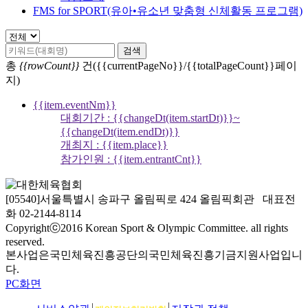
FMS for SPORT(유아•유소년 맞춤형 신체활동 프로그램)
검색
총
{{rowCount}}
건({{currentPageNo}}/{{totalPageCount}}페이
지)
{{item.eventNm}}
대회기간 : {{changeDt(item.startDt)}}~
{{changeDt(item.endDt)}}
개최지 : {{item.place}}
참가인원 : {{item.entrantCnt}}
[05540]서울특별시 송파구 올림픽로 424 올림픽회관 대표전
화 02-2144-8114
Copyrightⓒ2016 Korean Sport & Olympic Committee. all rights
reserved.
본사업은국민체육진흥공단의국민체육진흥기금지원사업입니
다.
PC화면