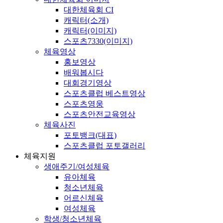
대한체육회 CI
캐릭터(소개)
캐릭터(이미지)
스포츠7330(이미지)
체육영상
홍보영상
배워봅시다
대회경기영상
스포츠클럽 베스트영상
스포츠영웅
스포츠안전교육영상
체육사진
포토뱅크(대표)
스포츠클럽 포토갤러리
체육지원
생애주기/여성체육
유아체육
청소년체육
어르신체육
여성체육
학생/청소년체육