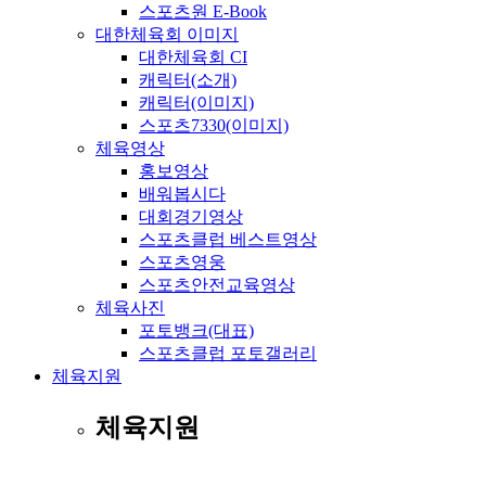
스포츠원 E-Book
대한체육회 이미지
대한체육회 CI
캐릭터(소개)
캐릭터(이미지)
스포츠7330(이미지)
체육영상
홍보영상
배워봅시다
대회경기영상
스포츠클럽 베스트영상
스포츠영웅
스포츠안전교육영상
체육사진
포토뱅크(대표)
스포츠클럽 포토갤러리
체육지원
체육지원