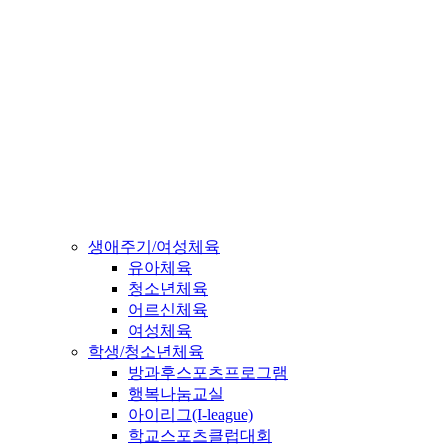
생애주기/여성체육
유아체육
청소년체육
어르신체육
여성체육
학생/청소년체육
방과후스포츠프로그램
행복나눔교실
아이리그(I-league)
학교스포츠클럽대회