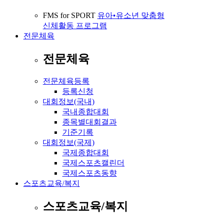
FMS for SPORT
유아•유소년 맞춤형
신체활동 프로그램
전문체육
전문체육
전문체육등록
등록신청
대회정보(국내)
국내종합대회
종목별대회결과
기준기록
대회정보(국제)
국제종합대회
국제스포츠캘린더
국제스포츠동향
스포츠교육/복지
스포츠교육/복지