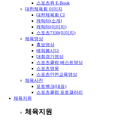
스포츠원 E-Book
대한체육회 이미지
대한체육회 CI
캐릭터(소개)
캐릭터(이미지)
스포츠7330(이미지)
체육영상
홍보영상
배워봅시다
대회경기영상
스포츠클럽 베스트영상
스포츠영웅
스포츠안전교육영상
체육사진
포토뱅크(대표)
스포츠클럽 포토갤러리
체육지원
체육지원