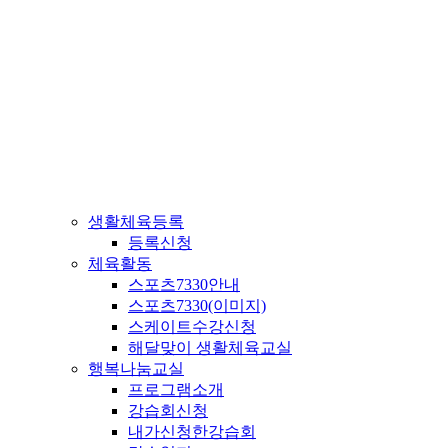
생활체육등록
등록신청
체육활동
스포츠7330안내
스포츠7330(이미지)
스케이트수강신청
해달맞이 생활체육교실
행복나눔교실
프로그램소개
강습회신청
내가신청한강습회