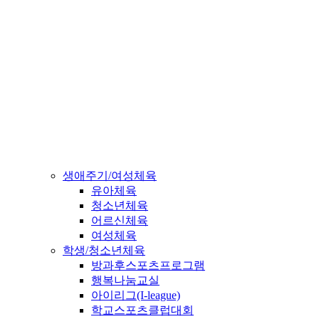
생애주기/여성체육
유아체육
청소년체육
어르신체육
여성체육
학생/청소년체육
방과후스포츠프로그램
행복나눔교실
아이리그(I-league)
학교스포츠클럽대회