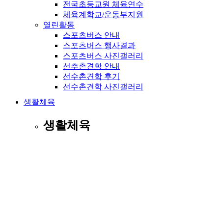
전국초등교원 체육연수
체육계학교/운동부지원
열린활동
스포츠버스 안내
스포츠버스 행사결과
스포츠버스 사진갤러리
선추촌견학 안내
선수촌견학 후기
선수촌견학 사진갤러리
생활체육
생활체육