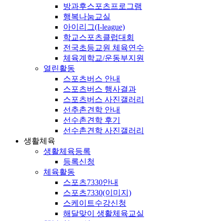
방과후스포츠프로그램
행복나눔교실
아이리그(I-league)
학교스포츠클럽대회
전국초등교원 체육연수
체육계학교/운동부지원
열린활동
스포츠버스 안내
스포츠버스 행사결과
스포츠버스 사진갤러리
선추촌견학 안내
선수촌견학 후기
선수촌견학 사진갤러리
생활체육
생활체육등록
등록신청
체육활동
스포츠7330안내
스포츠7330(이미지)
스케이트수강신청
해달맞이 생활체육교실