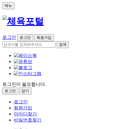
메뉴
로그인
로그인
회원가입
검색
로그인이 필요합니다.
로그인
닫기
로그인
회원가입
아이디찾기
비밀번호찾기