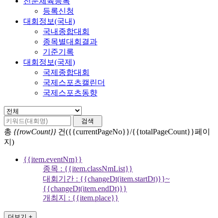
전문체육등록
등록신청
대회정보(국내)
국내종합대회
종목별대회결과
기준기록
대회정보(국제)
국제종합대회
국제스포츠캘린더
국제스포츠동향
검색
총
{{rowCount}}
건({{currentPageNo}}/{{totalPageCount}}페이
지)
{{item.eventNm}}
종목 : {{item.classNmList}}
대회기간 : {{changeDt(item.startDt)}}~
{{changeDt(item.endDt)}}
개최지 : {{item.place}}
더보기 +