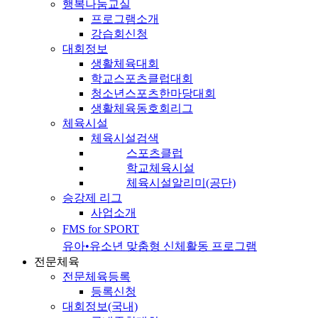
행복나눔교실
프로그램소개
강습회신청
대회정보
생활체육대회
학교스포츠클럽대회
청소년스포츠한마당대회
생활체육동호회리그
체육시설
체육시설검색
스포츠클럽
학교체육시설
체육시설알리미(공단)
승강제 리그
사업소개
FMS for SPORT
유아•유소년 맞춤형 신체활동 프로그램
전문체육
전문체육등록
등록신청
대회정보(국내)