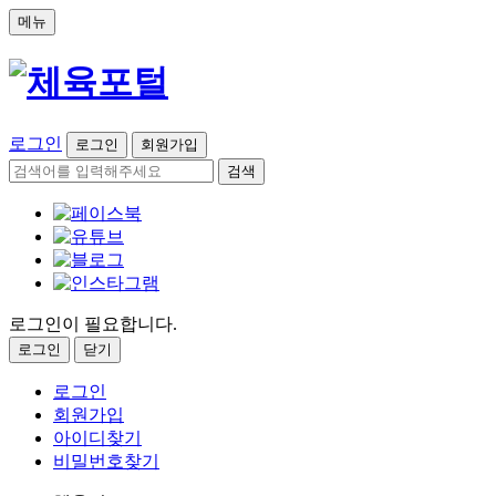
메뉴
로그인
로그인
회원가입
검색
로그인이 필요합니다.
로그인
닫기
로그인
회원가입
아이디찾기
비밀번호찾기