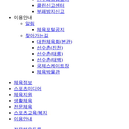
클린신고센터
부패방지신고
이용안내
알림
체육포털공지
찾아가는길
대한체육회(본관)
선수촌(진천)
선수촌(태릉)
선수촌(태백)
국제스케이트장
체육박물관
체육정보
스포츠미디어
체육지원
생활체육
전문체육
스포츠교육/복지
이용안내