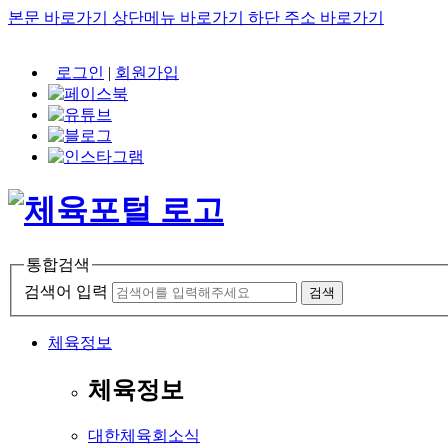
본문 바로가기
상단메뉴 바로가기
하단 주소 바로가기
로그인
|
회원가입
통합검색
검색어 입력
검색
체육정보
체육정보
대한체육회소식