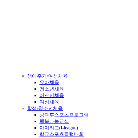
생애주기/여성체육
유아체육
청소년체육
어르신체육
여성체육
학생/청소년체육
방과후스포츠프로그램
행복나눔교실
아이리그(I-league)
학교스포츠클럽대회