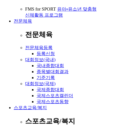
FMS for SPORT
유아•유소년 맞춤형
신체활동 프로그램
전문체육
전문체육
전문체육등록
등록신청
대회정보(국내)
국내종합대회
종목별대회결과
기준기록
대회정보(국제)
국제종합대회
국제스포츠캘린더
국제스포츠동향
스포츠교육/복지
스포츠교육/복지