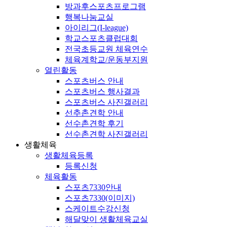
방과후스포츠프로그램
행복나눔교실
아이리그(I-league)
학교스포츠클럽대회
전국초등교원 체육연수
체육계학교/운동부지원
열린활동
스포츠버스 안내
스포츠버스 행사결과
스포츠버스 사진갤러리
선추촌견학 안내
선수촌견학 후기
선수촌견학 사진갤러리
생활체육
생활체육등록
등록신청
체육활동
스포츠7330안내
스포츠7330(이미지)
스케이트수강신청
해달맞이 생활체육교실