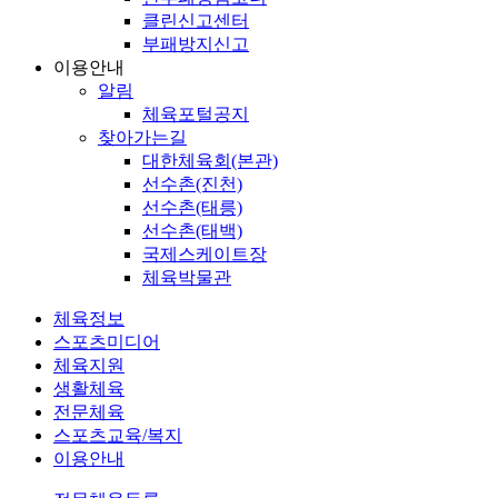
클린신고센터
부패방지신고
이용안내
알림
체육포털공지
찾아가는길
대한체육회(본관)
선수촌(진천)
선수촌(태릉)
선수촌(태백)
국제스케이트장
체육박물관
체육정보
스포츠미디어
체육지원
생활체육
전문체육
스포츠교육/복지
이용안내