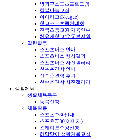
방과후스포츠프로그램
행복나눔교실
아이리그(I-league)
학교스포츠클럽대회
전국초등교원 체육연수
체육계학교/운동부지원
열린활동
스포츠버스 안내
스포츠버스 행사결과
스포츠버스 사진갤러리
선추촌견학 안내
선수촌견학 후기
선수촌견학 사진갤러리
생활체육
생활체육등록
등록신청
체육활동
스포츠7330안내
스포츠7330(이미지)
스케이트수강신청
해달맞이 생활체육교실