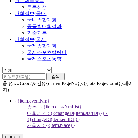
전문체육등록
등록신청
대회정보(국내)
국내종합대회
종목별대회결과
기준기록
대회정보(국제)
국제종합대회
국제스포츠캘린더
국제스포츠동향
검색
총
{{rowCount}}
건({{currentPageNo}}/{{totalPageCount}}페이
지)
{{item.eventNm}}
종목 : {{item.classNmList}}
대회기간 : {{changeDt(item.startDt)}}~
{{changeDt(item.endDt)}}
개최지 : {{item.place}}
더보기 +