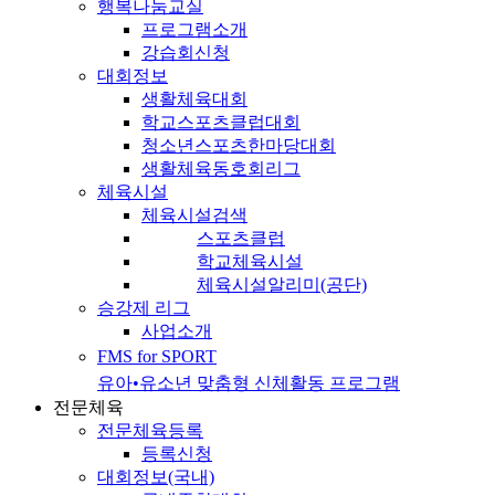
행복나눔교실
프로그램소개
강습회신청
대회정보
생활체육대회
학교스포츠클럽대회
청소년스포츠한마당대회
생활체육동호회리그
체육시설
체육시설검색
스포츠클럽
학교체육시설
체육시설알리미(공단)
승강제 리그
사업소개
FMS for SPORT
유아•유소년 맞춤형 신체활동 프로그램
전문체육
전문체육등록
등록신청
대회정보(국내)