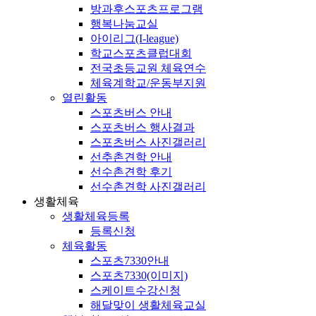
방과후스포츠프로그램
행복나눔교실
아이리그(I-league)
학교스포츠클럽대회
전국초등교원 체육연수
체육계학교/운동부지원
열린활동
스포츠버스 안내
스포츠버스 행사결과
스포츠버스 사진갤러리
선추촌견학 안내
선수촌견학 후기
선수촌견학 사진갤러리
생활체육
생활체육등록
등록신청
체육활동
스포츠7330안내
스포츠7330(이미지)
스케이트수강신청
해달맞이 생활체육교실