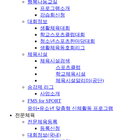
행복나눔교실
프로그램소개
강습회신청
대회정보
생활체육대회
학교스포츠클럽대회
청소년스포츠한마당대회
생활체육동호회리그
체육시설
체육시설검색
스포츠클럽
학교체육시설
체육시설알리미(공단)
승강제 리그
사업소개
FMS for SPORT
유아•유소년 맞춤형 신체활동 프로그램
전문체육
전문체육등록
등록신청
대회정보(국내)