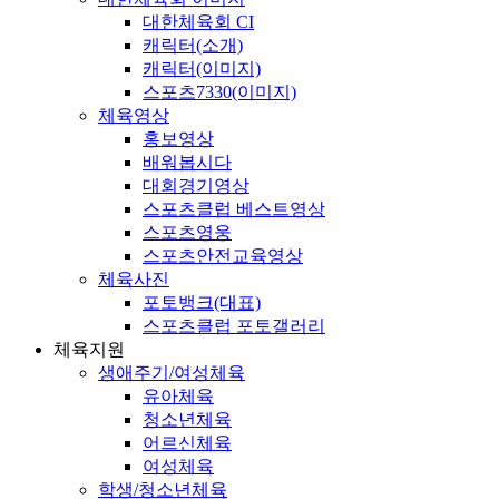
대한체육회 CI
캐릭터(소개)
캐릭터(이미지)
스포츠7330(이미지)
체육영상
홍보영상
배워봅시다
대회경기영상
스포츠클럽 베스트영상
스포츠영웅
스포츠안전교육영상
체육사진
포토뱅크(대표)
스포츠클럽 포토갤러리
체육지원
생애주기/여성체육
유아체육
청소년체육
어르신체육
여성체육
학생/청소년체육