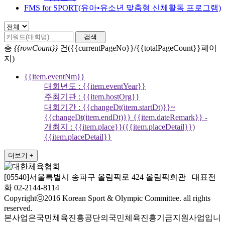
FMS for SPORT(유아•유소년 맞춤형 신체활동 프로그램)
검색
총
{{rowCount}}
건({{currentPageNo}}/{{totalPageCount}}페이
지)
{{item.eventNm}}
대회년도 : {{item.eventYear}}
주최기관 : {{item.hostOrg}}
대회기간 :
{{changeDt(item.startDt)}}~
{{changeDt(item.endDt)}}
{{item.dateRemark}}
-
개최지 :
{{item.place}}
({{item.placeDetail}})
{{item.placeDetail}}
더보기 +
[05540]서울특별시 송파구 올림픽로 424 올림픽회관 대표전
화 02-2144-8114
Copyrightⓒ2016 Korean Sport & Olympic Committee. all rights
reserved.
본사업은국민체육진흥공단의국민체육진흥기금지원사업입니