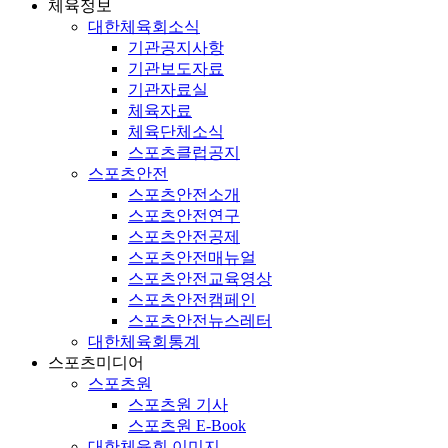
체육정보
대한체육회소식
기관공지사항
기관보도자료
기관자료실
체육자료
체육단체소식
스포츠클럽공지
스포츠안전
스포츠안전소개
스포츠안전연구
스포츠안전공제
스포츠안전매뉴얼
스포츠안전교육영상
스포츠안전캠페인
스포츠안전뉴스레터
대한체육회통계
스포츠미디어
스포츠원
스포츠원 기사
스포츠원 E-Book
대한체육회 이미지