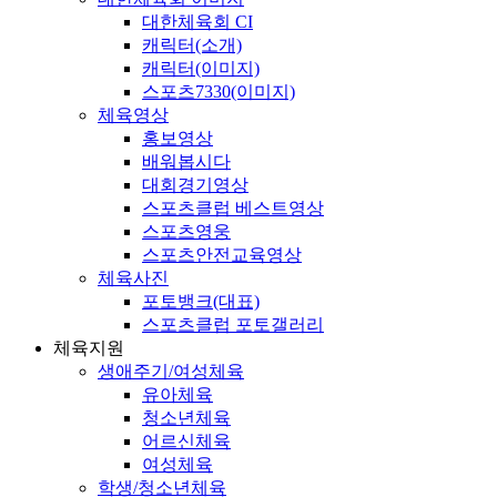
대한체육회 CI
캐릭터(소개)
캐릭터(이미지)
스포츠7330(이미지)
체육영상
홍보영상
배워봅시다
대회경기영상
스포츠클럽 베스트영상
스포츠영웅
스포츠안전교육영상
체육사진
포토뱅크(대표)
스포츠클럽 포토갤러리
체육지원
생애주기/여성체육
유아체육
청소년체육
어르신체육
여성체육
학생/청소년체육