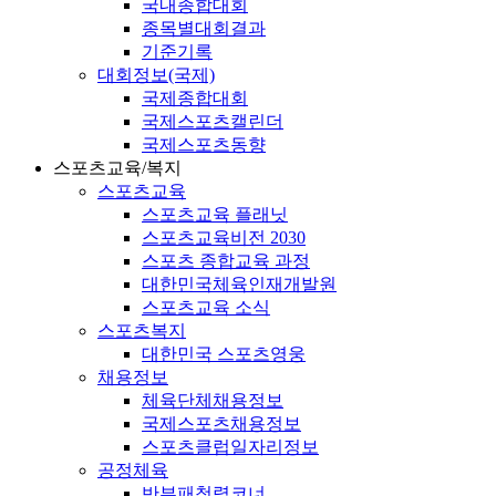
국내종합대회
종목별대회결과
기준기록
대회정보(국제)
국제종합대회
국제스포츠캘린더
국제스포츠동향
스포츠교육/복지
스포츠교육
스포츠교육 플래닛
스포츠교육비전 2030
스포츠 종합교육 과정
대한민국체육인재개발원
스포츠교육 소식
스포츠복지
대한민국 스포츠영웅
채용정보
체육단체채용정보
국제스포츠채용정보
스포츠클럽일자리정보
공정체육
반부패청렴코너