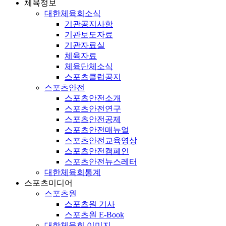
체육정보
대한체육회소식
기관공지사항
기관보도자료
기관자료실
체육자료
체육단체소식
스포츠클럽공지
스포츠안전
스포츠안전소개
스포츠안전연구
스포츠안전공제
스포츠안전매뉴얼
스포츠안전교육영상
스포츠안전캠페인
스포츠안전뉴스레터
대한체육회통계
스포츠미디어
스포츠원
스포츠원 기사
스포츠원 E-Book
대한체육회 이미지