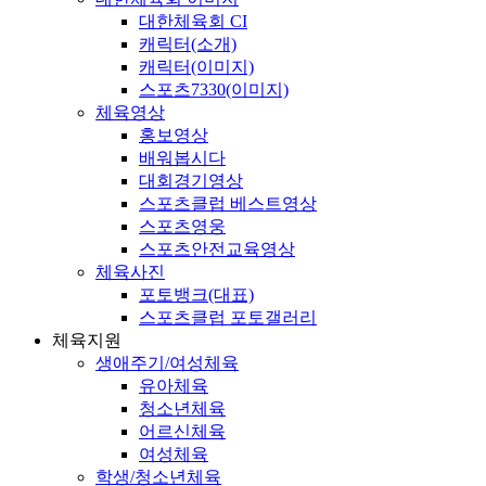
대한체육회 CI
캐릭터(소개)
캐릭터(이미지)
스포츠7330(이미지)
체육영상
홍보영상
배워봅시다
대회경기영상
스포츠클럽 베스트영상
스포츠영웅
스포츠안전교육영상
체육사진
포토뱅크(대표)
스포츠클럽 포토갤러리
체육지원
생애주기/여성체육
유아체육
청소년체육
어르신체육
여성체육
학생/청소년체육