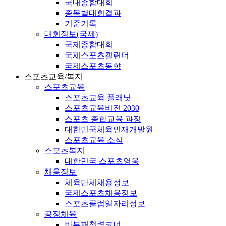
국내종합대회
종목별대회결과
기준기록
대회정보(국제)
국제종합대회
국제스포츠캘린더
국제스포츠동향
스포츠교육/복지
스포츠교육
스포츠교육 플래닛
스포츠교육비전 2030
스포츠 종합교육 과정
대한민국체육인재개발원
스포츠교육 소식
스포츠복지
대한민국 스포츠영웅
채용정보
체육단체채용정보
국제스포츠채용정보
스포츠클럽일자리정보
공정체육
반부패청렴코너