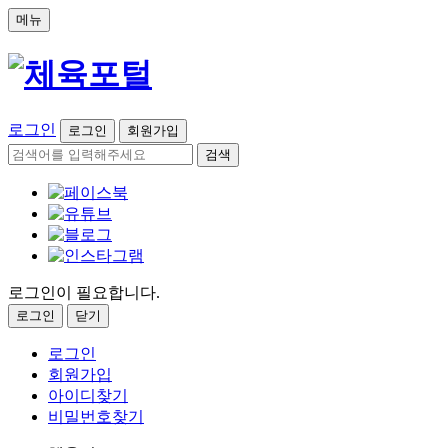
메뉴
로그인
로그인
회원가입
검색
로그인이 필요합니다.
로그인
닫기
로그인
회원가입
아이디찾기
비밀번호찾기