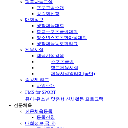
행복나눔교실
프로그램소개
강습회신청
대회정보
생활체육대회
학교스포츠클럽대회
청소년스포츠한마당대회
생활체육동호회리그
체육시설
체육시설검색
스포츠클럽
학교체육시설
체육시설알리미(공단)
승강제 리그
사업소개
FMS for SPORT
유아•유소년 맞춤형 신체활동 프로그램
전문체육
전문체육등록
등록신청
대회정보(국내)