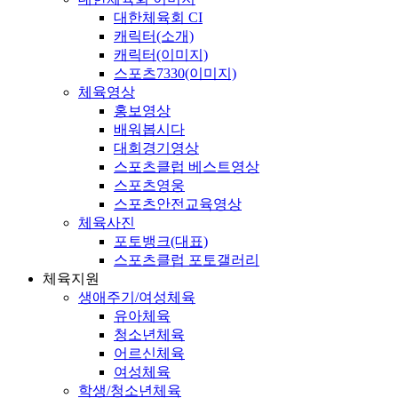
대한체육회 CI
캐릭터(소개)
캐릭터(이미지)
스포츠7330(이미지)
체육영상
홍보영상
배워봅시다
대회경기영상
스포츠클럽 베스트영상
스포츠영웅
스포츠안전교육영상
체육사진
포토뱅크(대표)
스포츠클럽 포토갤러리
체육지원
생애주기/여성체육
유아체육
청소년체육
어르신체육
여성체육
학생/청소년체육