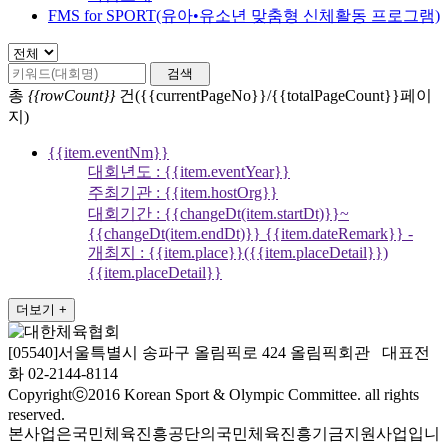
FMS for SPORT(유아•유소년 맞춤형 신체활동 프로그램)
검색
총
{{rowCount}}
건({{currentPageNo}}/{{totalPageCount}}페이
지)
{{item.eventNm}}
대회년도 : {{item.eventYear}}
주최기관 : {{item.hostOrg}}
대회기간 :
{{changeDt(item.startDt)}}~
{{changeDt(item.endDt)}}
{{item.dateRemark}}
-
개최지 :
{{item.place}}
({{item.placeDetail}})
{{item.placeDetail}}
더보기 +
[05540]서울특별시 송파구 올림픽로 424 올림픽회관 대표전
화 02-2144-8114
Copyrightⓒ2016 Korean Sport & Olympic Committee. all rights
reserved.
본사업은국민체육진흥공단의국민체육진흥기금지원사업입니