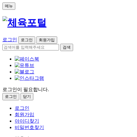
메뉴
로그인
로그인
회원가입
검색
로그인이 필요합니다.
로그인
닫기
로그인
회원가입
아이디찾기
비밀번호찾기