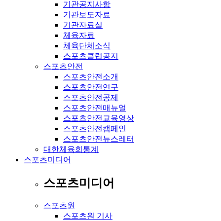
기관공지사항
기관보도자료
기관자료실
체육자료
체육단체소식
스포츠클럽공지
스포츠안전
스포츠안전소개
스포츠안전연구
스포츠안전공제
스포츠안전매뉴얼
스포츠안전교육영상
스포츠안전캠페인
스포츠안전뉴스레터
대한체육회통계
스포츠미디어
스포츠미디어
스포츠원
스포츠원 기사