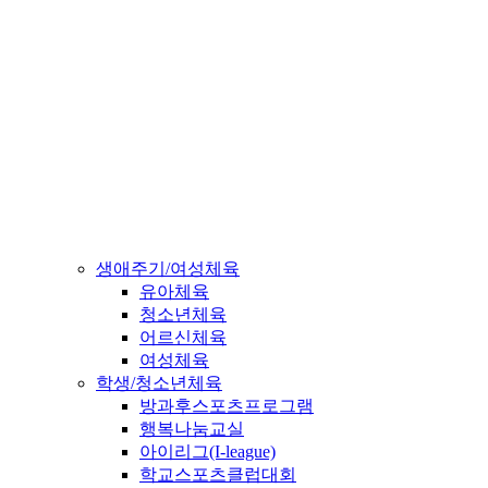
생애주기/여성체육
유아체육
청소년체육
어르신체육
여성체육
학생/청소년체육
방과후스포츠프로그램
행복나눔교실
아이리그(I-league)
학교스포츠클럽대회