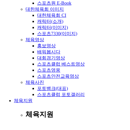
스포츠원 E-Book
대한체육회 이미지
대한체육회 CI
캐릭터(소개)
캐릭터(이미지)
스포츠7330(이미지)
체육영상
홍보영상
배워봅시다
대회경기영상
스포츠클럽 베스트영상
스포츠영웅
스포츠안전교육영상
체육사진
포토뱅크(대표)
스포츠클럽 포토갤러리
체육지원
체육지원