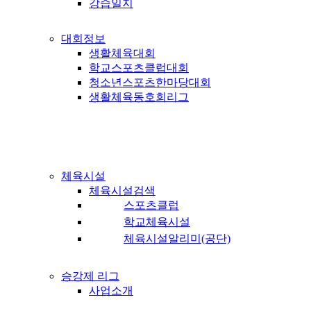
강습일지
대회정보
생활체육대회
학교스포츠클럽대회
청소년스포츠한마당대회
생활체육동호회리그
체육시설
체육시설검색
스포츠클럽
학교체육시설
체육시설알리미(공단)
승강제 리그
사업소개