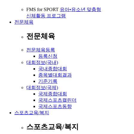
FMS for SPORT
유아•유소년 맞춤형
신체활동 프로그램
전문체육
전문체육
전문체육등록
등록신청
대회정보(국내)
국내종합대회
종목별대회결과
기준기록
대회정보(국제)
국제종합대회
국제스포츠캘린더
국제스포츠동향
스포츠교육/복지
스포츠교육/복지