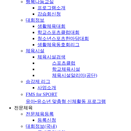
행복나눔교실
프로그램소개
강습회신청
대회정보
생활체육대회
학교스포츠클럽대회
청소년스포츠한마당대회
생활체육동호회리그
체육시설
체육시설검색
스포츠클럽
학교체육시설
체육시설알리미(공단)
승강제 리그
사업소개
FMS for SPORT
유아•유소년 맞춤형 신체활동 프로그램
전문체육
전문체육등록
등록신청
대회정보(국내)