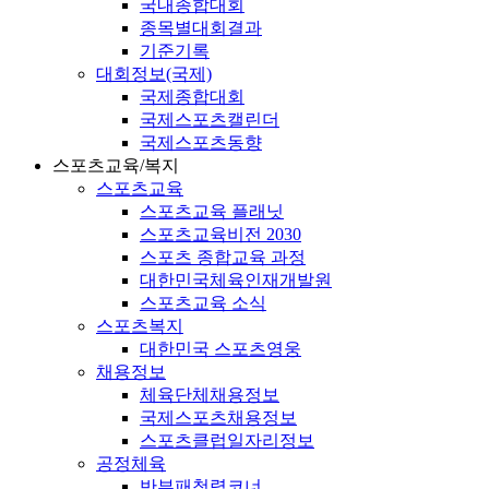
국내종합대회
종목별대회결과
기준기록
대회정보(국제)
국제종합대회
국제스포츠캘린더
국제스포츠동향
스포츠교육/복지
스포츠교육
스포츠교육 플래닛
스포츠교육비전 2030
스포츠 종합교육 과정
대한민국체육인재개발원
스포츠교육 소식
스포츠복지
대한민국 스포츠영웅
채용정보
체육단체채용정보
국제스포츠채용정보
스포츠클럽일자리정보
공정체육
반부패청렴코너