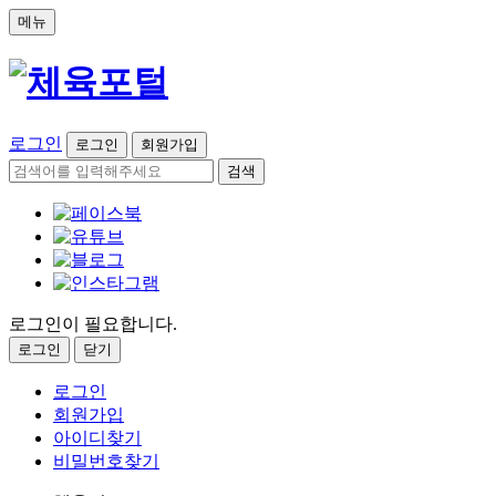
메뉴
로그인
로그인
회원가입
검색
로그인이 필요합니다.
로그인
닫기
로그인
회원가입
아이디찾기
비밀번호찾기