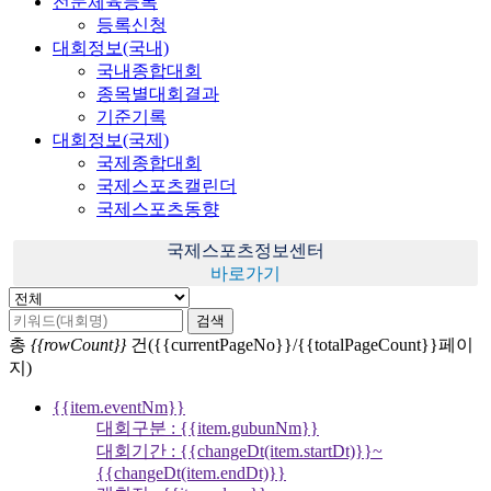
전문체육등록
등록신청
대회정보(국내)
국내종합대회
종목별대회결과
기준기록
대회정보(국제)
국제종합대회
국제스포츠캘린더
국제스포츠동향
국제스포츠정보센터
바로가기
검색
총
{{rowCount}}
건({{currentPageNo}}/{{totalPageCount}}페이
지)
{{item.eventNm}}
대회구분 : {{item.gubunNm}}
대회기간 : {{changeDt(item.startDt)}}~
{{changeDt(item.endDt)}}