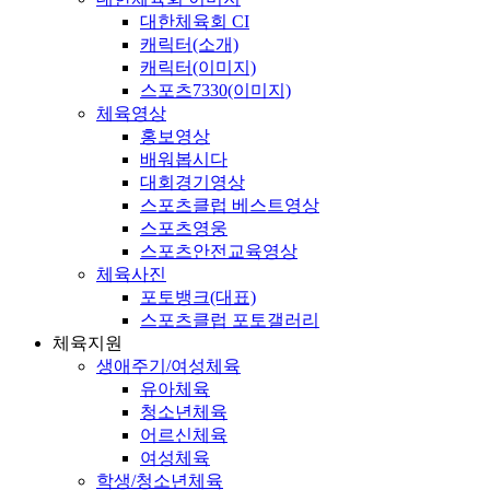
대한체육회 CI
캐릭터(소개)
캐릭터(이미지)
스포츠7330(이미지)
체육영상
홍보영상
배워봅시다
대회경기영상
스포츠클럽 베스트영상
스포츠영웅
스포츠안전교육영상
체육사진
포토뱅크(대표)
스포츠클럽 포토갤러리
체육지원
생애주기/여성체육
유아체육
청소년체육
어르신체육
여성체육
학생/청소년체육