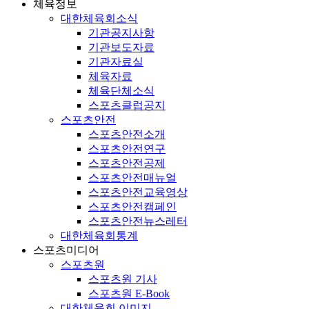
체육정보
대한체육회소식
기관공지사항
기관보도자료
기관자료실
체육자료
체육단체소식
스포츠클럽공지
스포츠안전
스포츠안전소개
스포츠안전연구
스포츠안전공제
스포츠안전매뉴얼
스포츠안전교육영상
스포츠안전캠페인
스포츠안전뉴스레터
대한체육회통계
스포츠미디어
스포츠원
스포츠원 기사
스포츠원 E-Book
대한체육회 이미지