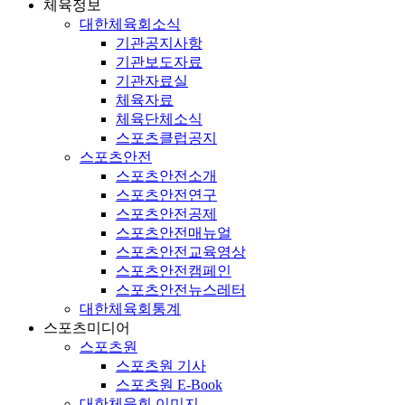
체육정보
대한체육회소식
기관공지사항
기관보도자료
기관자료실
체육자료
체육단체소식
스포츠클럽공지
스포츠안전
스포츠안전소개
스포츠안전연구
스포츠안전공제
스포츠안전매뉴얼
스포츠안전교육영상
스포츠안전캠페인
스포츠안전뉴스레터
대한체육회통계
스포츠미디어
스포츠원
스포츠원 기사
스포츠원 E-Book
대한체육회 이미지