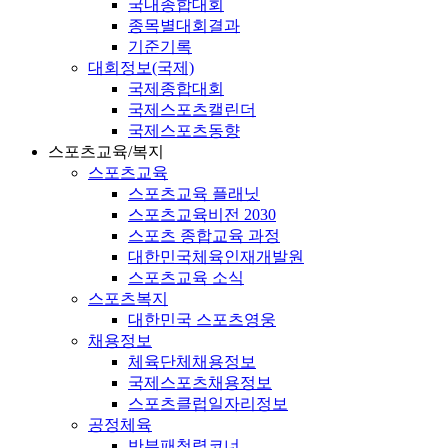
국내종합대회
종목별대회결과
기준기록
대회정보(국제)
국제종합대회
국제스포츠캘린더
국제스포츠동향
스포츠교육/복지
스포츠교육
스포츠교육 플래닛
스포츠교육비전 2030
스포츠 종합교육 과정
대한민국체육인재개발원
스포츠교육 소식
스포츠복지
대한민국 스포츠영웅
채용정보
체육단체채용정보
국제스포츠채용정보
스포츠클럽일자리정보
공정체육
반부패청렴코너