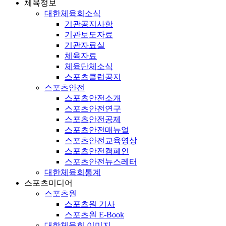
체육정보
대한체육회소식
기관공지사항
기관보도자료
기관자료실
체육자료
체육단체소식
스포츠클럽공지
스포츠안전
스포츠안전소개
스포츠안전연구
스포츠안전공제
스포츠안전매뉴얼
스포츠안전교육영상
스포츠안전캠페인
스포츠안전뉴스레터
대한체육회통계
스포츠미디어
스포츠원
스포츠원 기사
스포츠원 E-Book
대한체육회 이미지