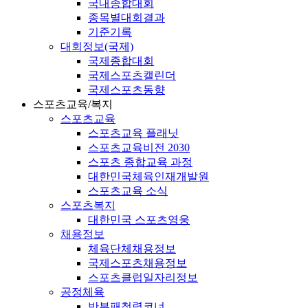
국내종합대회
종목별대회결과
기준기록
대회정보(국제)
국제종합대회
국제스포츠캘린더
국제스포츠동향
스포츠교육/복지
스포츠교육
스포츠교육 플래닛
스포츠교육비전 2030
스포츠 종합교육 과정
대한민국체육인재개발원
스포츠교육 소식
스포츠복지
대한민국 스포츠영웅
채용정보
체육단체채용정보
국제스포츠채용정보
스포츠클럽일자리정보
공정체육
반부패청렴코너