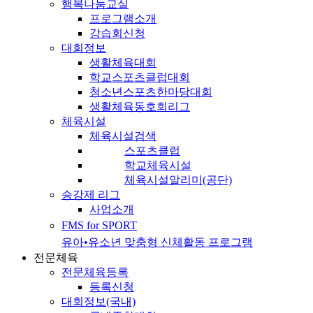
행복나눔교실
프로그램소개
강습회신청
대회정보
생활체육대회
학교스포츠클럽대회
청소년스포츠한마당대회
생활체육동호회리그
체육시설
체육시설검색
스포츠클럽
학교체육시설
체육시설알리미(공단)
승강제 리그
사업소개
FMS for SPORT
유아•유소년 맞춤형 신체활동 프로그램
전문체육
전문체육등록
등록신청
대회정보(국내)