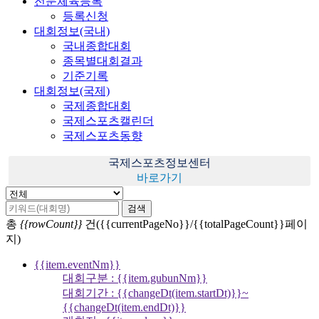
전문체육등록
등록신청
대회정보(국내)
국내종합대회
종목별대회결과
기준기록
대회정보(국제)
국제종합대회
국제스포츠캘린더
국제스포츠동향
국제스포츠정보센터
바로가기
검색
총
{{rowCount}}
건({{currentPageNo}}/{{totalPageCount}}페이
지)
{{item.eventNm}}
대회구분 : {{item.gubunNm}}
대회기간 : {{changeDt(item.startDt)}}~
{{changeDt(item.endDt)}}