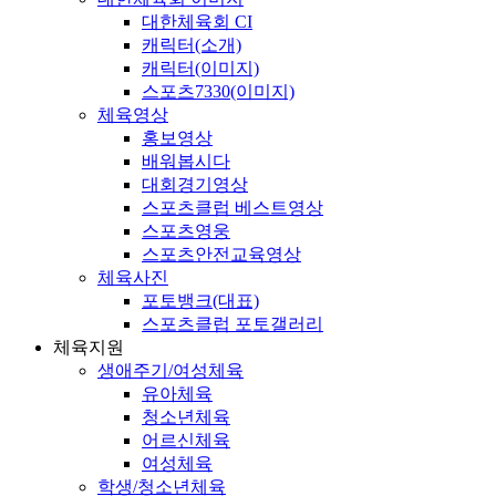
대한체육회 CI
캐릭터(소개)
캐릭터(이미지)
스포츠7330(이미지)
체육영상
홍보영상
배워봅시다
대회경기영상
스포츠클럽 베스트영상
스포츠영웅
스포츠안전교육영상
체육사진
포토뱅크(대표)
스포츠클럽 포토갤러리
체육지원
생애주기/여성체육
유아체육
청소년체육
어르신체육
여성체육
학생/청소년체육