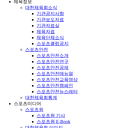
체육정보
대한체육회소식
기관공지사항
기관보도자료
기관자료실
체육자료
체육단체소식
스포츠클럽공지
스포츠안전
스포츠안전소개
스포츠안전연구
스포츠안전공제
스포츠안전매뉴얼
스포츠안전교육영상
스포츠안전캠페인
스포츠안전뉴스레터
대한체육회통계
스포츠미디어
스포츠원
스포츠원 기사
스포츠원 E-Book
대한체육회 이미지