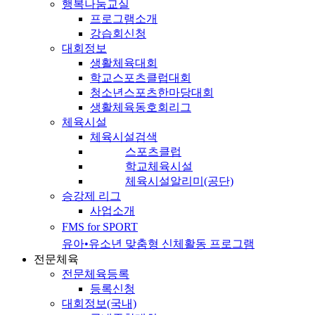
행복나눔교실
프로그램소개
강습회신청
대회정보
생활체육대회
학교스포츠클럽대회
청소년스포츠한마당대회
생활체육동호회리그
체육시설
체육시설검색
스포츠클럽
학교체육시설
체육시설알리미(공단)
승강제 리그
사업소개
FMS for SPORT
유아•유소년 맞춤형 신체활동 프로그램
전문체육
전문체육등록
등록신청
대회정보(국내)