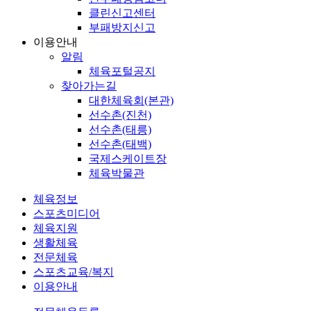
클린신고센터
부패방지신고
이용안내
알림
체육포털공지
찾아가는길
대한체육회(본관)
선수촌(진천)
선수촌(태릉)
선수촌(태백)
국제스케이트장
체육박물관
체육정보
스포츠미디어
체육지원
생활체육
전문체육
스포츠교육/복지
이용안내