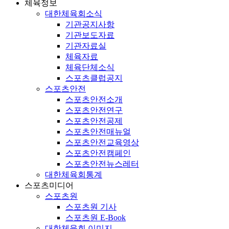
체육정보
대한체육회소식
기관공지사항
기관보도자료
기관자료실
체육자료
체육단체소식
스포츠클럽공지
스포츠안전
스포츠안전소개
스포츠안전연구
스포츠안전공제
스포츠안전매뉴얼
스포츠안전교육영상
스포츠안전캠페인
스포츠안전뉴스레터
대한체육회통계
스포츠미디어
스포츠원
스포츠원 기사
스포츠원 E-Book
대한체육회 이미지