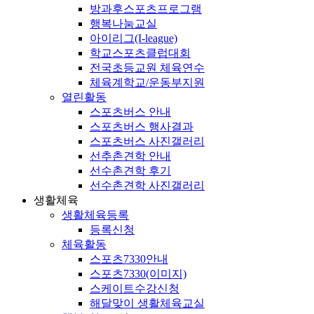
방과후스포츠프로그램
행복나눔교실
아이리그(I-league)
학교스포츠클럽대회
전국초등교원 체육연수
체육계학교/운동부지원
열린활동
스포츠버스 안내
스포츠버스 행사결과
스포츠버스 사진갤러리
선추촌견학 안내
선수촌견학 후기
선수촌견학 사진갤러리
생활체육
생활체육등록
등록신청
체육활동
스포츠7330안내
스포츠7330(이미지)
스케이트수강신청
해달맞이 생활체육교실