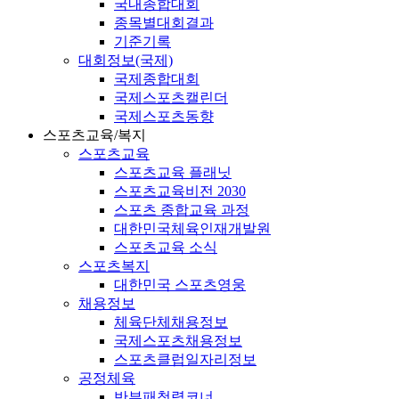
국내종합대회
종목별대회결과
기준기록
대회정보(국제)
국제종합대회
국제스포츠캘린더
국제스포츠동향
스포츠교육/복지
스포츠교육
스포츠교육 플래닛
스포츠교육비전 2030
스포츠 종합교육 과정
대한민국체육인재개발원
스포츠교육 소식
스포츠복지
대한민국 스포츠영웅
채용정보
체육단체채용정보
국제스포츠채용정보
스포츠클럽일자리정보
공정체육
반부패청렴코너