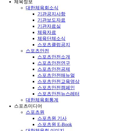
체육정보
대한체육회소식
기관공지사항
기관보도자료
기관자료실
체육자료
체육단체소식
스포츠클럽공지
스포츠안전
스포츠안전소개
스포츠안전연구
스포츠안전공제
스포츠안전매뉴얼
스포츠안전교육영상
스포츠안전캠페인
스포츠안전뉴스레터
대한체육회통계
스포츠미디어
스포츠원
스포츠원 기사
스포츠원 E-Book
대한체육회 이미지