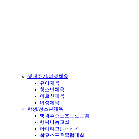
생애주기/여성체육
유아체육
청소년체육
어르신체육
여성체육
학생/청소년체육
방과후스포츠프로그램
행복나눔교실
아이리그(I-league)
학교스포츠클럽대회