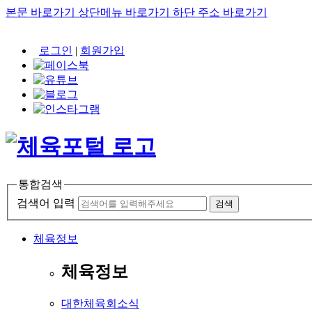
본문 바로가기
상단메뉴 바로가기
하단 주소 바로가기
로그인
|
회원가입
통합검색
검색어 입력
검색
체육정보
체육정보
대한체육회소식