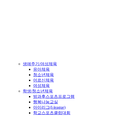
생애주기/여성체육
유아체육
청소년체육
어르신체육
여성체육
학생/청소년체육
방과후스포츠프로그램
행복나눔교실
아이리그(I-league)
학교스포츠클럽대회