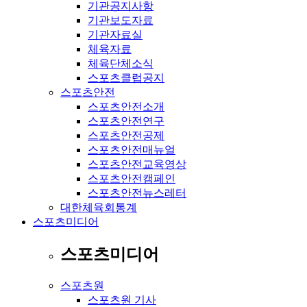
기관공지사항
기관보도자료
기관자료실
체육자료
체육단체소식
스포츠클럽공지
스포츠안전
스포츠안전소개
스포츠안전연구
스포츠안전공제
스포츠안전매뉴얼
스포츠안전교육영상
스포츠안전캠페인
스포츠안전뉴스레터
대한체육회통계
스포츠미디어
스포츠미디어
스포츠원
스포츠원 기사