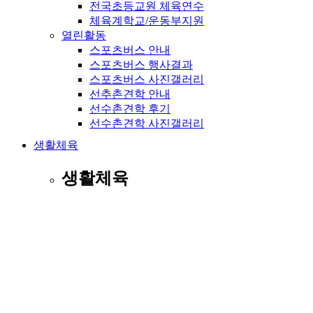
전국초등교원 체육연수
체육계학교/운동부지원
열린활동
스포츠버스 안내
스포츠버스 행사결과
스포츠버스 사진갤러리
선추촌견학 안내
선수촌견학 후기
선수촌견학 사진갤러리
생활체육
생활체육