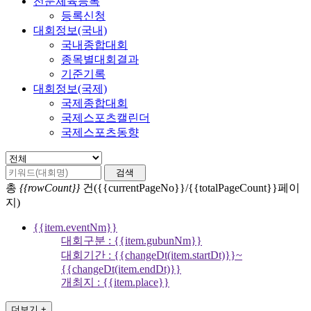
전문체육등록
등록신청
대회정보(국내)
국내종합대회
종목별대회결과
기준기록
대회정보(국제)
국제종합대회
국제스포츠캘린더
국제스포츠동향
검색
총
{{rowCount}}
건({{currentPageNo}}/{{totalPageCount}}페이
지)
{{item.eventNm}}
대회구분 : {{item.gubunNm}}
대회기간 : {{changeDt(item.startDt)}}~
{{changeDt(item.endDt)}}
개최지 : {{item.place}}
더보기 +