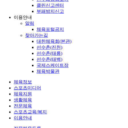
클린신고센터
부패방지신고
이용안내
알림
체육포털공지
찾아가는길
대한체육회(본관)
선수촌(진천)
선수촌(태릉)
선수촌(태백)
국제스케이트장
체육박물관
체육정보
스포츠미디어
체육지원
생활체육
전문체육
스포츠교육/복지
이용안내