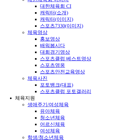
대한체육회 CI
캐릭터(소개)
캐릭터(이미지)
스포츠7330(이미지)
체육영상
홍보영상
배워봅시다
대회경기영상
스포츠클럽 베스트영상
스포츠영웅
스포츠안전교육영상
체육사진
포토뱅크(대표)
스포츠클럽 포토갤러리
체육지원
생애주기/여성체육
유아체육
청소년체육
어르신체육
여성체육
학생/청소년체육