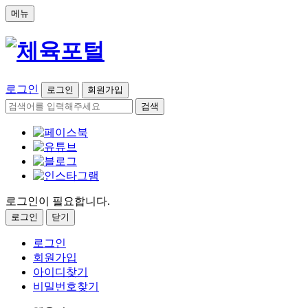
메뉴
로그인
로그인
회원가입
검색
로그인이 필요합니다.
로그인
닫기
로그인
회원가입
아이디찾기
비밀번호찾기