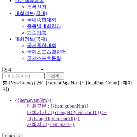
전문체육등록
등록신청
대회정보(국내)
국내종합대회
종목별대회결과
기준기록
대회정보(국제)
국제종합대회
국제스포츠캘린더
국제스포츠동향
검색
총
{{rowCount}}
건({{currentPageNo}}/{{totalPageCount}}페이
지)
{{item.eventNm}}
대회구분 : {{item.gubunNm}}
대회기간 : {{changeDt(item.startDt)}}~
{{changeDt(item.endDt)}}
개최지 : {{item.place}}
더보기 +