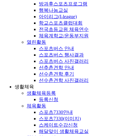
방과후스포츠프로그램
행복나눔교실
아이리그(I-league)
학교스포츠클럽대회
전국초등교원 체육연수
체육계학교/운동부지원
열린활동
스포츠버스 안내
스포츠버스 행사결과
스포츠버스 사진갤러리
선추촌견학 안내
선수촌견학 후기
선수촌견학 사진갤러리
생활체육
생활체육등록
등록신청
체육활동
스포츠7330안내
스포츠7330(이미지)
스케이트수강신청
해달맞이 생활체육교실