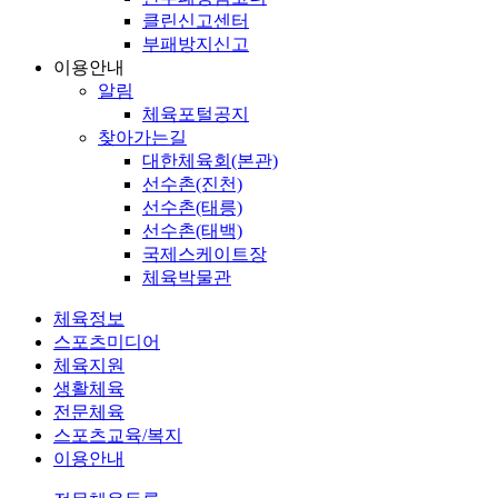
클린신고센터
부패방지신고
이용안내
알림
체육포털공지
찾아가는길
대한체육회(본관)
선수촌(진천)
선수촌(태릉)
선수촌(태백)
국제스케이트장
체육박물관
체육정보
스포츠미디어
체육지원
생활체육
전문체육
스포츠교육/복지
이용안내