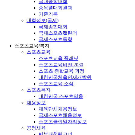
국내종합대회
종목별대회결과
기준기록
대회정보(국제)
국제종합대회
국제스포츠캘린더
국제스포츠동향
스포츠교육/복지
스포츠교육
스포츠교육 플래닛
스포츠교육비전 2030
스포츠 종합교육 과정
대한민국체육인재개발원
스포츠교육 소식
스포츠복지
대한민국 스포츠영웅
채용정보
체육단체채용정보
국제스포츠채용정보
스포츠클럽일자리정보
공정체육
반부패청렴코너