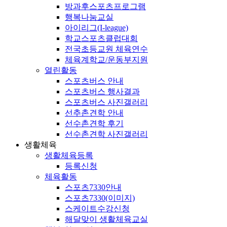
방과후스포츠프로그램
행복나눔교실
아이리그(I-league)
학교스포츠클럽대회
전국초등교원 체육연수
체육계학교/운동부지원
열린활동
스포츠버스 안내
스포츠버스 행사결과
스포츠버스 사진갤러리
선추촌견학 안내
선수촌견학 후기
선수촌견학 사진갤러리
생활체육
생활체육등록
등록신청
체육활동
스포츠7330안내
스포츠7330(이미지)
스케이트수강신청
해달맞이 생활체육교실