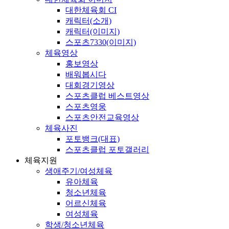
대한체육회 CI
캐릭터(소개)
캐릭터(이미지)
스포츠7330(이미지)
체육영상
홍보영상
배워봅시다
대회경기영상
스포츠클럽 베스트영상
스포츠영웅
스포츠안전교육영상
체육사진
포토뱅크(대표)
스포츠클럽 포토갤러리
체육지원
생애주기/여성체육
유아체육
청소년체육
어르신체육
여성체육
학생/청소년체육