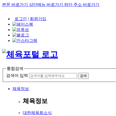
본문 바로가기
상단메뉴 바로가기
하단 주소 바로가기
로그인
|
회원가입
통합검색
검색어 입력
검색
체육정보
체육정보
대한체육회소식