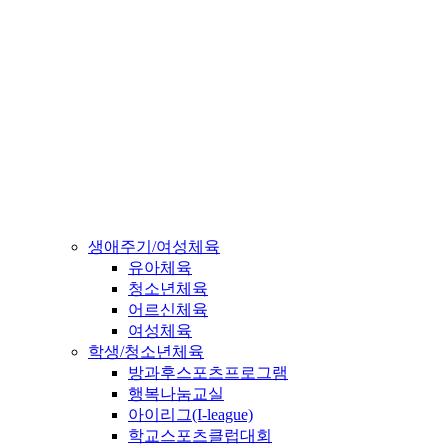
생애주기/여성체육
유아체육
청소년체육
어르신체육
여성체육
학생/청소년체육
방과후스포츠프로그램
행복나눔교실
아이리그(I-league)
학교스포츠클럽대회