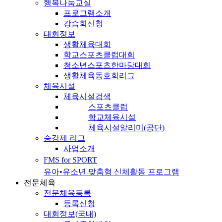
행복나눔교실
프로그램소개
강습회신청
대회정보
생활체육대회
학교스포츠클럽대회
청소년스포츠한마당대회
생활체육동호회리그
체육시설
체육시설검색
스포츠클럽
학교체육시설
체육시설알리미(공단)
승강제 리그
사업소개
FMS for SPORT
유아•유소년 맞춤형 신체활동 프로그램
전문체육
전문체육등록
등록신청
대회정보(국내)