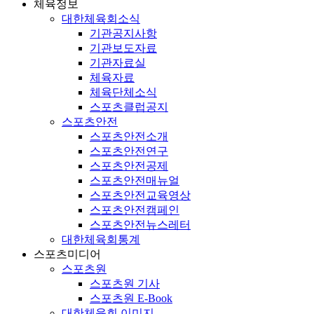
체육정보
대한체육회소식
기관공지사항
기관보도자료
기관자료실
체육자료
체육단체소식
스포츠클럽공지
스포츠안전
스포츠안전소개
스포츠안전연구
스포츠안전공제
스포츠안전매뉴얼
스포츠안전교육영상
스포츠안전캠페인
스포츠안전뉴스레터
대한체육회통계
스포츠미디어
스포츠원
스포츠원 기사
스포츠원 E-Book
대한체육회 이미지