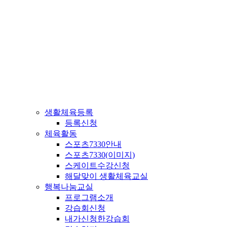
생활체육등록
등록신청
체육활동
스포츠7330안내
스포츠7330(이미지)
스케이트수강신청
해달맞이 생활체육교실
행복나눔교실
프로그램소개
강습회신청
내가신청한강습회