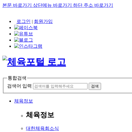
본문 바로가기
상단메뉴 바로가기
하단 주소 바로가기
로그인
|
회원가입
통합검색
검색어 입력
검색
체육정보
체육정보
대한체육회소식