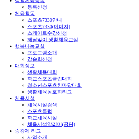
생활체육등록
등록신청
체육활동
스포츠7330안내
스포츠7330(이미지)
스케이트수강신청
해달맞이 생활체육교실
행복나눔교실
프로그램소개
강습회신청
대회정보
생활체육대회
학교스포츠클럽대회
청소년스포츠한마당대회
생활체육동호회리그
체육시설
체육시설검색
스포츠클럽
학교체육시설
체육시설알리미(공단)
승강제 리그
사업소개