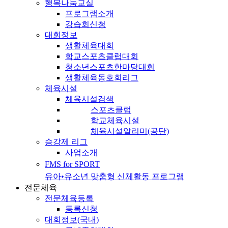
행복나눔교실
프로그램소개
강습회신청
대회정보
생활체육대회
학교스포츠클럽대회
청소년스포츠한마당대회
생활체육동호회리그
체육시설
체육시설검색
스포츠클럽
학교체육시설
체육시설알리미(공단)
승강제 리그
사업소개
FMS for SPORT
유아•유소년 맞춤형 신체활동 프로그램
전문체육
전문체육등록
등록신청
대회정보(국내)