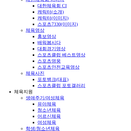
대한체육회 CI
캐릭터(소개)
캐릭터(이미지)
스포츠7330(이미지)
체육영상
홍보영상
배워봅시다
대회경기영상
스포츠클럽 베스트영상
스포츠영웅
스포츠안전교육영상
체육사진
포토뱅크(대표)
스포츠클럽 포토갤러리
체육지원
생애주기/여성체육
유아체육
청소년체육
어르신체육
여성체육
학생/청소년체육