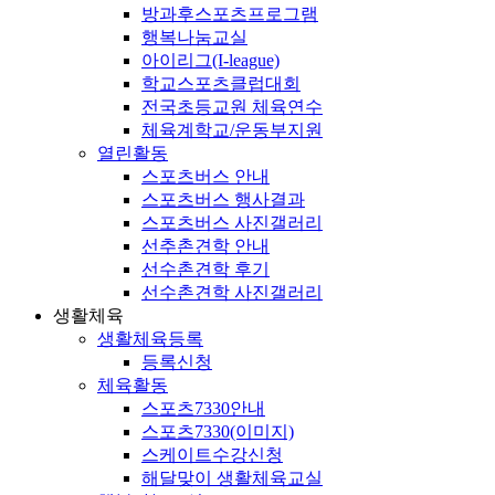
방과후스포츠프로그램
행복나눔교실
아이리그(I-league)
학교스포츠클럽대회
전국초등교원 체육연수
체육계학교/운동부지원
열린활동
스포츠버스 안내
스포츠버스 행사결과
스포츠버스 사진갤러리
선추촌견학 안내
선수촌견학 후기
선수촌견학 사진갤러리
생활체육
생활체육등록
등록신청
체육활동
스포츠7330안내
스포츠7330(이미지)
스케이트수강신청
해달맞이 생활체육교실