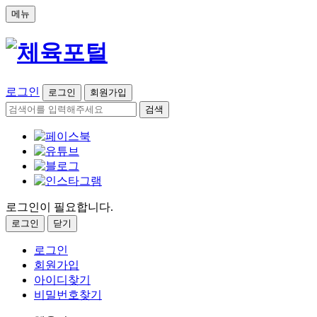
메뉴
로그인
로그인
회원가입
검색
로그인이 필요합니다.
로그인
닫기
로그인
회원가입
아이디찾기
비밀번호찾기