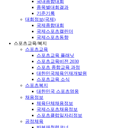
국내종합대회
종목별대회결과
기준기록
대회정보(국제)
국제종합대회
국제스포츠캘린더
국제스포츠동향
스포츠교육/복지
스포츠교육
스포츠교육 플래닛
스포츠교육비전 2030
스포츠 종합교육 과정
대한민국체육인재개발원
스포츠교육 소식
스포츠복지
대한민국 스포츠영웅
채용정보
체육단체채용정보
국제스포츠채용정보
스포츠클럽일자리정보
공정체육
반부패청렴코너