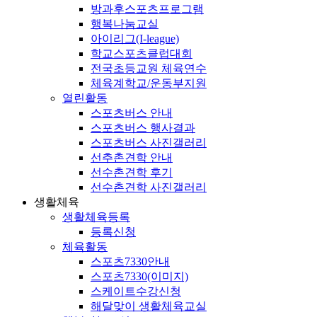
방과후스포츠프로그램
행복나눔교실
아이리그(I-league)
학교스포츠클럽대회
전국초등교원 체육연수
체육계학교/운동부지원
열린활동
스포츠버스 안내
스포츠버스 행사결과
스포츠버스 사진갤러리
선추촌견학 안내
선수촌견학 후기
선수촌견학 사진갤러리
생활체육
생활체육등록
등록신청
체육활동
스포츠7330안내
스포츠7330(이미지)
스케이트수강신청
해달맞이 생활체육교실