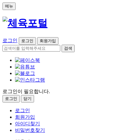
메뉴
로그인
로그인
회원가입
검색
로그인이 필요합니다.
로그인
닫기
로그인
회원가입
아이디찾기
비밀번호찾기