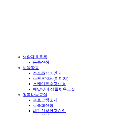
생활체육등록
등록신청
체육활동
스포츠7330안내
스포츠7330(이미지)
스케이트수강신청
해달맞이 생활체육교실
행복나눔교실
프로그램소개
강습회신청
내가신청한강습회