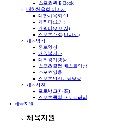
스포츠원 E-Book
대한체육회 이미지
대한체육회 CI
캐릭터(소개)
캐릭터(이미지)
스포츠7330(이미지)
체육영상
홍보영상
배워봅시다
대회경기영상
스포츠클럽 베스트영상
스포츠영웅
스포츠안전교육영상
체육사진
포토뱅크(대표)
스포츠클럽 포토갤러리
체육지원
체육지원