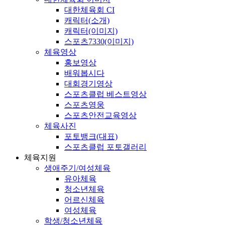
대한체육회 CI
캐릭터(소개)
캐릭터(이미지)
스포츠7330(이미지)
체육영상
홍보영상
배워봅시다
대회경기영상
스포츠클럽 베스트영상
스포츠영웅
스포츠안전교육영상
체육사진
포토뱅크(대표)
스포츠클럽 포토갤러리
체육지원
생애주기/여성체육
유아체육
청소년체육
어르신체육
여성체육
학생/청소년체육