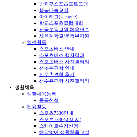
방과후스포츠프로그램
행복나눔교실
아이리그(I-league)
학교스포츠클럽대회
전국초등교원 체육연수
체육계학교/운동부지원
열린활동
스포츠버스 안내
스포츠버스 행사결과
스포츠버스 사진갤러리
선추촌견학 안내
선수촌견학 후기
선수촌견학 사진갤러리
생활체육
생활체육등록
등록신청
체육활동
스포츠7330안내
스포츠7330(이미지)
스케이트수강신청
해달맞이 생활체육교실