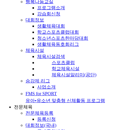
행복나눔교실
프로그램소개
강습회신청
대회정보
생활체육대회
학교스포츠클럽대회
청소년스포츠한마당대회
생활체육동호회리그
체육시설
체육시설검색
스포츠클럽
학교체육시설
체육시설알리미(공단)
승강제 리그
사업소개
FMS for SPORT
유아•유소년 맞춤형 신체활동 프로그램
전문체육
전문체육등록
등록신청
대회정보(국내)