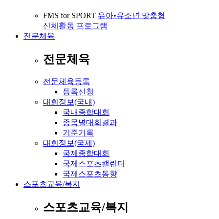
FMS for SPORT
유아•유소년 맞춤형
신체활동 프로그램
전문체육
전문체육
전문체육등록
등록신청
대회정보(국내)
국내종합대회
종목별대회결과
기준기록
대회정보(국제)
국제종합대회
국제스포츠캘린더
국제스포츠동향
스포츠교육/복지
스포츠교육/복지