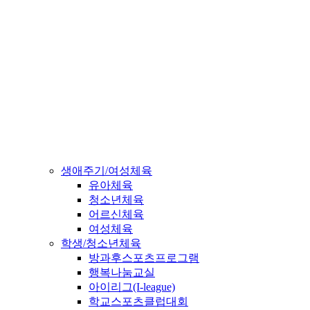
생애주기/여성체육
유아체육
청소년체육
어르신체육
여성체육
학생/청소년체육
방과후스포츠프로그램
행복나눔교실
아이리그(I-league)
학교스포츠클럽대회