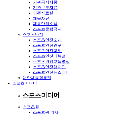
기관공지사항
기관보도자료
기관자료실
체육자료
체육단체소식
스포츠클럽공지
스포츠안전
스포츠안전소개
스포츠안전연구
스포츠안전공제
스포츠안전매뉴얼
스포츠안전교육영상
스포츠안전캠페인
스포츠안전뉴스레터
대한체육회통계
스포츠미디어
스포츠미디어
스포츠원
스포츠원 기사