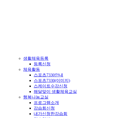
생활체육등록
등록신청
체육활동
스포츠7330안내
스포츠7330(이미지)
스케이트수강신청
해달맞이 생활체육교실
행복나눔교실
프로그램소개
강습회신청
내가신청한강습회