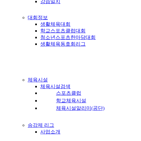
강습일지
대회정보
생활체육대회
학교스포츠클럽대회
청소년스포츠한마당대회
생활체육동호회리그
체육시설
체육시설검색
스포츠클럽
학교체육시설
체육시설알리미(공단)
승강제 리그
사업소개