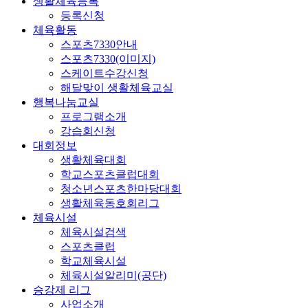
생활체육등록
등록신청
체육활동
스포츠7330안내
스포츠7330(이미지)
스케이트수강신청
해달맞이 생활체육교실
행복나눔교실
프로그램소개
강습회신청
대회정보
생활체육대회
학교스포츠클럽대회
청소년스포츠한마당대회
생활체육동호회리그
체육시설
체육시설검색
스포츠클럽
학교체육시설
체육시설알리미(공단)
승강제 리그
사업소개