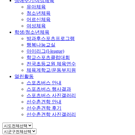
생애주기/여성체육
유아체육
청소년체육
어르신체육
여성체육
학생/청소년체육
방과후스포츠프로그램
행복나눔교실
아이리그(I-league)
학교스포츠클럽대회
전국초등교원 체육연수
체육계학교/운동부지원
열린활동
스포츠버스 안내
스포츠버스 행사결과
스포츠버스 사진갤러리
선수촌견학 안내
선수촌견학 후기
선수촌견학 사진갤러리