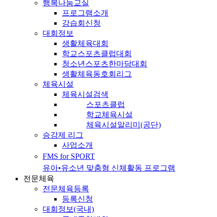
행복나눔교실
프로그램소개
강습회신청
대회정보
생활체육대회
학교스포츠클럽대회
청소년스포츠한마당대회
생활체육동호회리그
체육시설
체육시설검색
스포츠클럽
학교체육시설
체육시설알리미(공단)
승강제 리그
사업소개
FMS for SPORT
유아•유소년 맞춤형 신체활동 프로그램
전문체육
전문체육등록
등록신청
대회정보(국내)