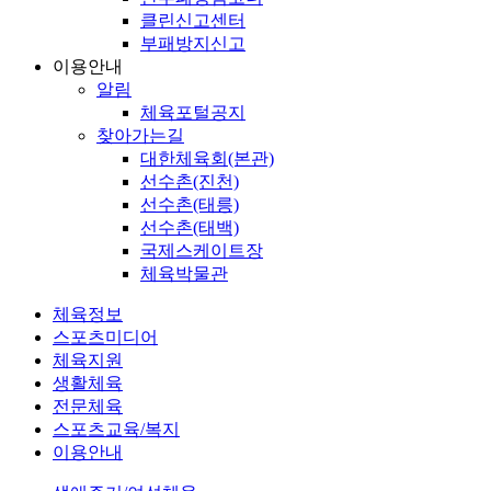
클린신고센터
부패방지신고
이용안내
알림
체육포털공지
찾아가는길
대한체육회(본관)
선수촌(진천)
선수촌(태릉)
선수촌(태백)
국제스케이트장
체육박물관
체육정보
스포츠미디어
체육지원
생활체육
전문체육
스포츠교육/복지
이용안내