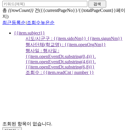
검색
총
{{rowCount}}
건({{currentPageNo}}/{{totalPageCount}}페이
지)
최근등록순
|
조회수높은순
{{item.subject}}
시도/시군구 : {{item.sidoNm}} {{item.sigunNm}}
행사단체(학교명) : {{item.openOrgNm}}
행사일 : 행사일 :
{{item.openEventDt.substring(0,4)}}.
{{item.openEventDt.substring(4,6)}}.
{{item.openEventDt.substring(6,8)}}
조회수 : {{item.readCnt | number }}
조회된 항목이 없습니다.